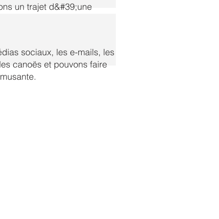
sons un trajet d&#39;une
ne heure et demie
ias sociaux, les e-mails, les
es canoës et pouvons faire
amusante.
Suivez-nous