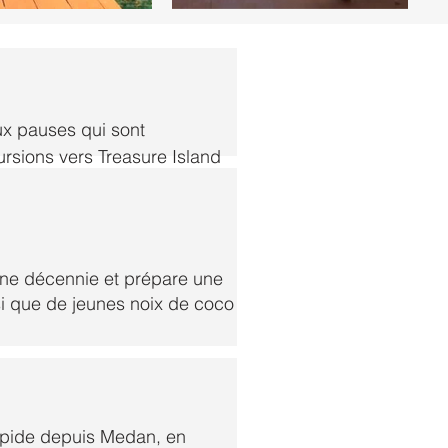
x pauses qui sont
ursions vers Treasure Island
ique.
une décennie et prépare une
si que de jeunes noix de coco
scutées lors du processus de
rapide depuis Medan, en